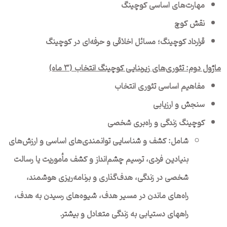
مهارت‌های اساسی کوچینگ
نقش کوچ
قرارداد کوچینگ؛ مسائل اخلاقی و حرفه‌ای در کوچینگ
ماژول دوم: تئوری‌های زیربنایی کوچینگ انتخاب (۳ ماه)
مفاهیم اساسی تئوری انتخاب
سنجش و ارزیابی
کوچینگ زندگی و راه‌بری شخصی
شامل: کشف و ﺷﻨﺎﺳﺎﯾﯽ ﺗﻮاﻧﻤﻨﺪیﻫﺎی اساسی و ارزشﻫﺎی
بنیادین فردی، ترسیم چشم‌انداز و ﮐﺸﻒ ﻣﺄﻣﻮرﯾﺖ ﯾﺎ رﺳﺎﻟﺖ
ﺷﺨﺼﯽ در زﻧﺪﮔﯽ، ﻫﺪف‌گذاری و برنامه‌ریزی هوشمند،
راه‌های ماندن در مسیر هدف، شیوه‌های رسیدن به هدف،
راﻫﻬﺎی دﺳﺘﯿﺎﺑﯽ ﺑﻪ زﻧﺪﮔﯽ ﻣﺘﻌﺎدل و بیشتر.