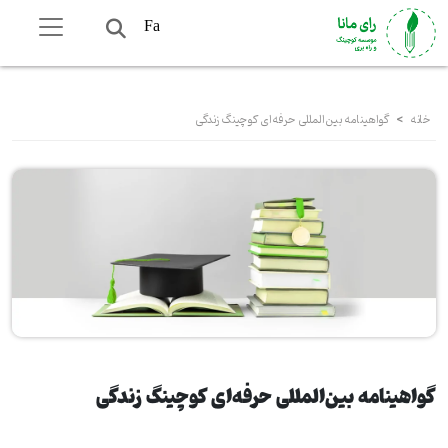
Fa
خانه
>
ﮔﻮاﻫﯿﻨﺎﻣﻪ ﺑﯿﻦاﻟﻤﻠﻠﯽ حرفه‌ای ﮐﻮﭼﯿﻨﮓ زندگی
ﮔﻮاﻫﯿﻨﺎﻣﻪ ﺑﯿﻦاﻟﻤﻠﻠﯽ حرفه‌ای ﮐﻮﭼﯿﻨﮓ زندگی