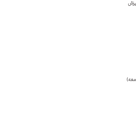
یزش
معه)