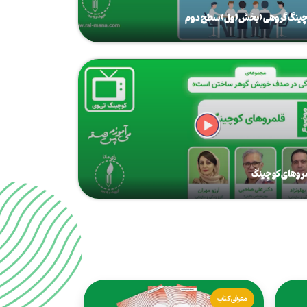
ینگ گروهی (بخش اول) سطح دوم
روهای کوچینگ
معرفی کتاب