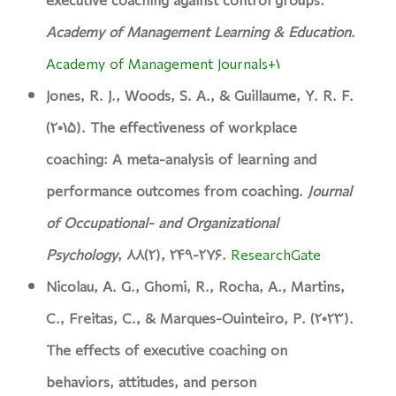
executive coaching against control groups.
Academy of Management Learning & Education
.
Academy of Management Journals+1
Jones, R. J., Woods, S. A., & Guillaume, Y. R. F.
(2015). The effectiveness of workplace
coaching: A meta-analysis of learning and
performance outcomes from coaching.
Journal
of Occupational- and Organizational
Psychology
, 88(2), 249–276.
ResearchGate
Nicolau, A. G., Ghomi, R., Rocha, A., Martins,
C., Freitas, C., & Marques-Quinteiro, P. (2023).
The effects of executive coaching on
behaviors, attitudes, and person