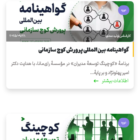
دوره
کارشناس تولید محتوا
2025/09/21
گواهینامه بین‌المللی پرورش کوچ سازمانی
برنامهٔ «کوچینگ توسعهٔ مدیران» در مؤسسهٔ رای‌مانا، با هدایت دکتر
امیر پهلونژاد و بر پایهٔ...
اطلاعات بیشتر
دوره