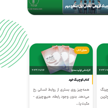
ینگ گروهی (بخش اول) سطح دوم
معرفی کتاب
2023/01
کارشناس تولید محتوا
2023/01/16
کتاب کوچینگ خود
چینگ
همه‌چیز روی بستری از روابط انسانی رخ
‌ترین
می‌دهد. بدون وجود رابطه، هیچ‌چیزی -
مثبت یا...