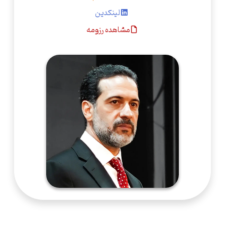
لینکدین
مشاهده رزومه