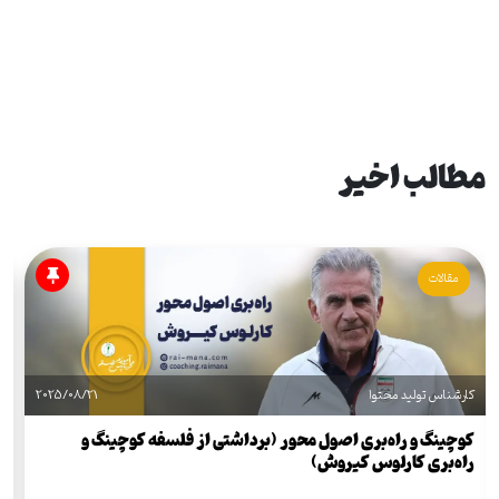
مطالب اخیر
مقالات
کارشناس تولید محتوا
2025/08/21
ک
کوچینگ و راه‌بری اصول محور (برداشتی از فلسفه کوچینگ و
ا
راه‌بری کارلوس کیروش)